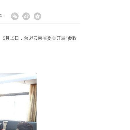
享：
月15日，台盟云南省委会开展“参政