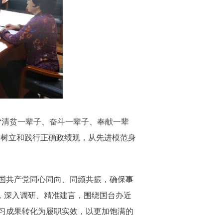
清贫一辈子、奋斗一辈子、奉献一辈
要树立和践行正确政绩观，从先进模范身
国共产党同心同向、同频共振，确保事
标，深入调研、精准建言，围绕国台办近
习成果转化为履职实效，以更加饱满的