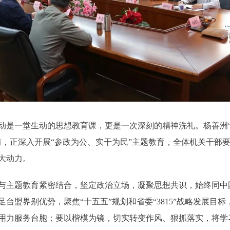
是一堂生动的思想教育课，更是一次深刻的精神洗礼。杨善洲“
前，正深入开展“参政为公、实干为民”主题教育，全体机关干部
大动力。
主题教育紧密结合，坚定政治立场，凝聚思想共识，始终同中
台盟界别优势，聚焦“十五五”规划和省委“3815”战略发展目
用力服务台胞；要以楷模为镜，切实转变作风、狠抓落实，将学