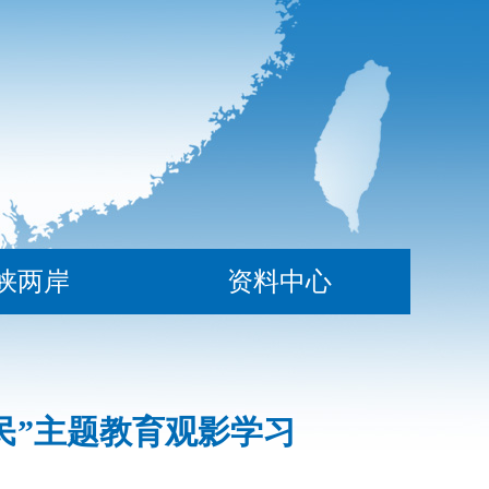
峡两岸
资料中心
民”主题教育观影学习