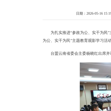
日期：2026-05-16 15:1
为扎实推进“参政为公、实干为民”主
为公、实干为民”主题教育观影学习活
台盟云南省委会主委杨晓红出席并讲