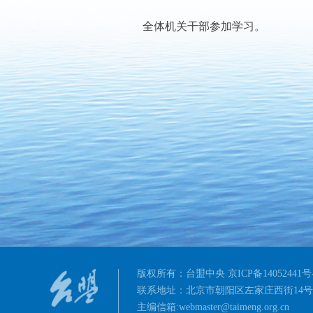
全体机关干部参加学习。
版权所有：台盟中央 京ICP备14052441号-1
联系地址：北京市朝阳区左家庄西街14号 邮
主编信箱:webmaster@taimeng.org.cn