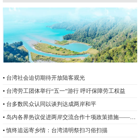
▪ 台湾社会迫切期待开放陆客观光
▪ 台湾劳工团体举行“五一”游行 呼吁保障劳工权益
▪ 台多数民众认同以谈判达成两岸和平
▪ 岛内各界热议促进两岸交流合作十项政策措施——充
分彰显大陆善意，期待利多尽快落地
▪ 慎终追远寄乡情：台湾清明祭扫习俗扫描