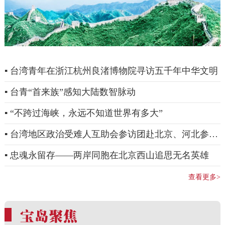
▪ 台湾青年在浙江杭州良渚博物院寻访五千年中华文明
▪ 台青“首来族”感知大陆数智脉动
▪ “不跨过海峡，永远不知道世界有多大”
▪ 台湾地区政治受难人互助会参访团赴北京、河北参访
交流
▪ 忠魂永留存——两岸同胞在北京西山追思无名英雄
查看更多>