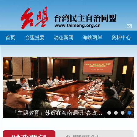
首页
台盟揽要
动态新闻
海峡两岸
资料中心
主题教育开展情况
苏辉会见中共天津市委常委、统战部部长张玲一行