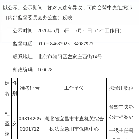
以公示。公示期间，如对人选有异议，可向台盟中央组织部
（内部监督委员会办公室）反映。
公示时间：2026年5月15日—5月21日（5个工作日）
监督电话：010－84687923 84687925
联系地址：北京市朝阳区左家庄西街14号
邮政编码：100028
姓
性
准考证号
工作单位
拟录用职位
名
别
台盟中央办
杜
公厅档案处
04814205
湖北省宜昌市市直机关综合
圣
女
0101712
执法应急用车保障中心
一级主任科
斓