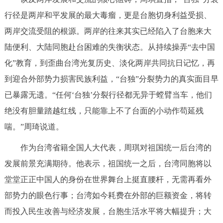
行径是两岸和平发展的最大毒瘤，更是台胞切身利益受损、
两岸交流受阻的根源。两岸的往来其实已经陷入了台胞来大
陆便利、大陆同胞赴台困难的失衡状态。从持续操弄“去中国
化”教育，到歪曲台湾光复历史、淡化两岸共同抗日记忆，再
到迎合外部势力损害民族利益，“台独”分裂势力的真实面目早
已暴露无遗。“任何‘台独’分裂行径都无异于螳臂当车，他们
绝没有胆量踏越红线，只能靠上不了台面的小动作苟延残
喘。”周琦说道。
作为台湾省籍全国人大代表，周琪对祖国统一后台湾的
发展前景充满期待。他表示，祖国统一之后，台湾同胞将以
堂堂正正中国人的身份在世界舞台上挺直腰杆，无需再看外
部势力的眼色行事；台湾如今耗费在外部的巨额资金，将转
而投入民生改善与经济发展，台胞生活水平将大幅提升；大