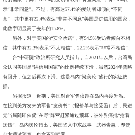
示“非常同意”。不过，有高达57.4%的受访者却倾向“不同
意”，其中更有22.4%表达“非常不同意”美国是讲信用的国家，
此数字明显高于去年的15.8%。
另外，对于美国的“安全承诺”，有54.5%受访者倾向不相
信，其中有32.3%表示“不太相信”，22.2%表示“非常不相信”。
台“中研院”政治所研究人员指出，自2021年以后，台湾民
众认同美国是“讲信用国家”的比例持续下滑，虽然2024年曾略
有回升，但之后再次下滑。这是岛内“疑美论”盛行的实证依
据。
另据报道，近期，美国对台军售议题在岛内再度升温。
在接到美方发来的军售“发价书”（报价单与接受函）后，民进
党当局随即催促“在野”阵营赶紧通过预算，被外界痛批“抢着
送钱”。岛内舆论指出，美国陷入中东战事，武器告急，即使
台方通过预算，也拿不到武器。