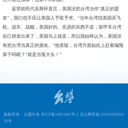
蓝营前民代吴斯怀直言，美国没把台湾当作“真正的盟
友”，我们也不应让美国人予取予求。“当年台湾找美国买飞
机、战车、战舰，美国好的、先进的东西不卖；装甲车台湾
自己研发出来了，美国马上就卖，所以我始终认为，美国没
有把台湾当真正的朋友。”他质疑，台湾方面如此上赶着编预
算干吗呢？“就是当冤大头！”
版权所有：台盟中央 京ICP备14052441号-1 京公网安备110101020014
30号