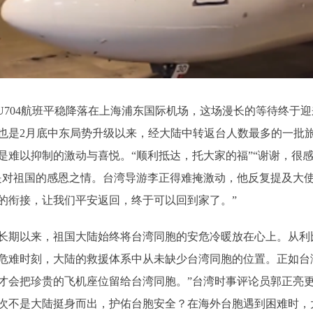
航MU704航班平稳降落在上海浦东国际机场，这场漫长的等待终于
这也是2月底中东局势升级以来，经大陆中转返台人数最多的一批
难以抑制的激动与喜悦。“顺利抵达，托大家的福”“谢谢，很感
是对祖国的感恩之情。台湾导游李正得难掩激动，他反复提及大使
的衔接，让我们平安返回，终于可以回到家了。”
期以来，祖国大陆始终将台湾同胞的安危冷暖放在心上。从利
危难时刻，大陆的救援体系中从未缺少台湾同胞的位置。正如台
会把珍贵的飞机座位留给台湾同胞。”台湾时事评论员郭正亮更是细
哪一次不是大陆挺身而出，护佑台胞安全？在海外台胞遇到困难时