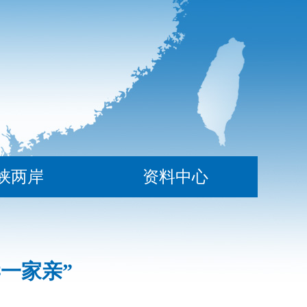
峡两岸
资料中心
一家亲”