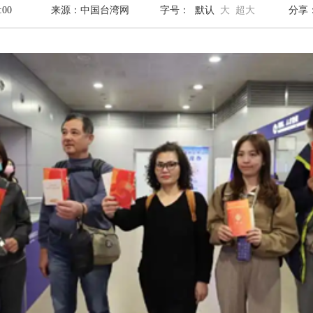
:00
来源：中国台湾网
字号：
默认
大
超大
分享