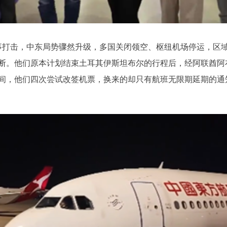
起军事打击，中东局势骤然升级，多国关闭领空、枢纽机场停运，区
阻断。他们原本计划结束土耳其伊斯坦布尔的行程后，经阿联酋
间，他们四次尝试改签机票，换来的却只有航班无限期延期的通