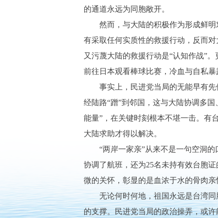
的通道永远为同胞敞开。
然而，与大陆的积极作为形成鲜明对
有采取任何实质性的救援行动，反而对
又污蔑大陆的救援行动是“认知作战”
前往日本观看棒球比赛，冷血与自私暴
事实上，民进党当局的无能早有先例
经陆路“蹭”到邻国，这与大陆协调多国
能量”，在关键时刻根本不堪一击。有
大陆求助才得以解决。
“两岸一家亲”从来不是一句空洞的口
协调了航班，还为25名未持有效台胞
微的关怀，彰显的是血浓于水的骨肉亲
无论何时何地，祖国永远是台湾同胞最
的支撑。民进党当局的政治操弄，或许