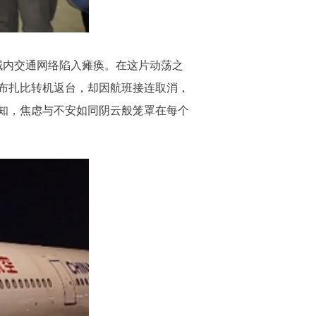
域内交通网络陷入瘫痪。在这片动荡之
阿布扎比转机返台，却因航班接连取消，
知，焦虑与不安如同阴云般笼罩在每个