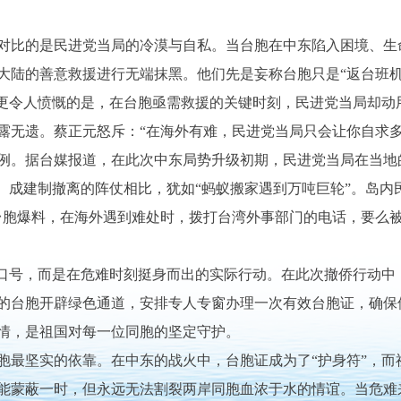
比的是民进党当局的冷漠与自私。当台胞在中东陷入困境、生
大陆的善意救援进行无端抹黑。他们先是妄称台胞只是“返台班机
。更令人愤慨的是，在台胞亟需救援的关键时刻，民进党当局却动
露无遗。蔡正元怒斥：“在海外有难，民进党当局只会让你自求多
。据台媒报道，在此次中东局势升级初期，民进党当局在当地
、成建制撤离的阵仗相比，犹如“蚂蚁搬家遇到万吨巨轮”。岛内
台胞爆料，在海外遇到难处时，拨打台湾外事部门的电话，要么
号，而是在危难时刻挺身而出的实际行动。在此次撤侨行动中
证的台胞开辟绿色通道，安排专人专窗办理一次有效台胞证，确
情，是祖国对每一位同胞的坚定守护。
坚实的依靠。在中东的战火中，台胞证成为了“护身符”，而祖
能蒙蔽一时，但永远无法割裂两岸同胞血浓于水的情谊。当危难