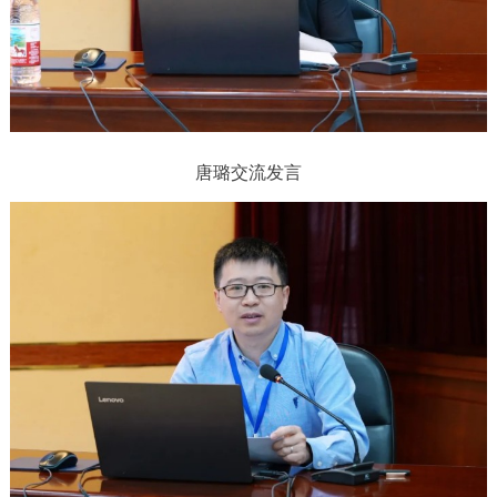
唐璐交流发言