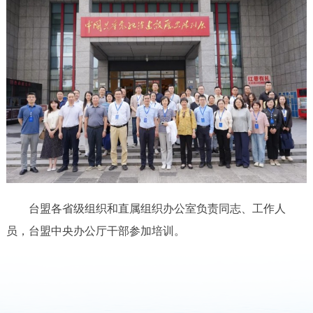
台盟各省级组织和直属组织办公室负责同志、工作人
员，台盟中央办公厅干部参加培训。