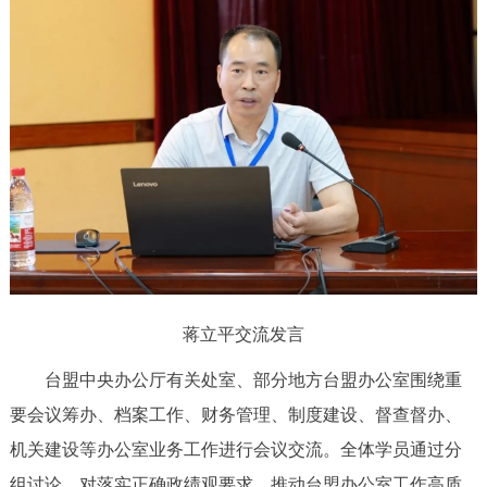
蒋立平交流发言
台盟中央办公厅有关处室、部分地方台盟办公室围绕重
要会议筹办、档案工作、财务管理、制度建设、督查督办、
机关建设等办公室业务工作进行会议交流。全体学员通过分
组讨论，对落实正确政绩观要求，推动台盟办公室工作高质