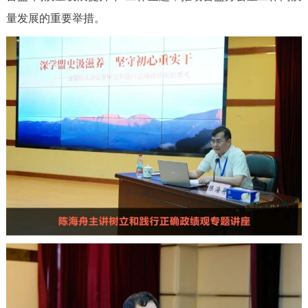
量发展的重要举措。