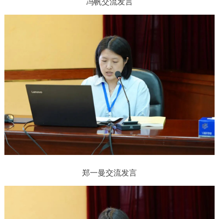
冯帆交流发言
郑一曼交流发言