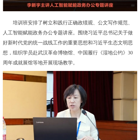
培训班安排了树立和践行正确政绩观、公文写作规范、
人工智能赋能政务办公专题讲座。围绕习近平总书记关于做
好新时代党的统一战线工作的重要思想和习近平生态文明思
想，组织学员赴武汉革命博物馆、中国履行《湿地公约》30
周年成就展馆等地开展现场教学。