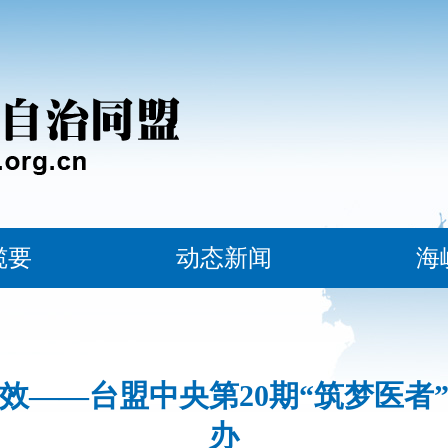
揽要
动态新闻
海
效——台盟中央第20期“筑梦医者
办