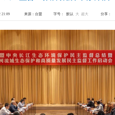
21:09
来源：台盟
字号：
默认
大
超大
分享：