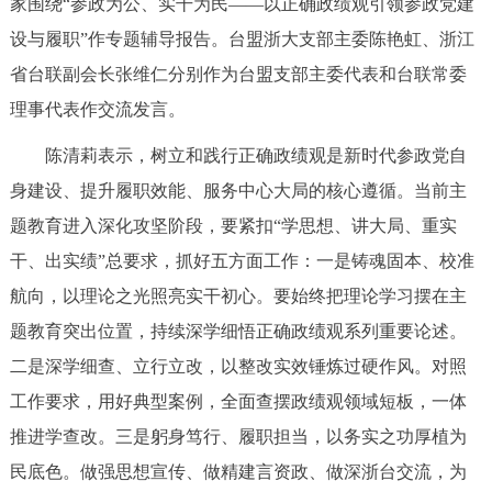
家围绕“参政为公、实干为民——以正确政绩观引领参政党建
设与履职”作专题辅导报告。台盟浙大支部主委陈艳虹、浙江
省台联副会长张维仁分别作为台盟支部主委代表和台联常委
理事代表作交流发言。
陈清莉表示，树立和践行正确政绩观是新时代参政党自
身建设、提升履职效能、服务中心大局的核心遵循。当前主
题教育进入深化攻坚阶段，要紧扣“学思想、讲大局、重实
干、出实绩”总要求，抓好五方面工作：一是铸魂固本、校准
航向，以理论之光照亮实干初心。要始终把理论学习摆在主
题教育突出位置，持续深学细悟正确政绩观系列重要论述。
二是深学细查、立行立改，以整改实效锤炼过硬作风。对照
工作要求，用好典型案例，全面查摆政绩观领域短板，一体
推进学查改。三是躬身笃行、履职担当，以务实之功厚植为
民底色。做强思想宣传、做精建言资政、做深浙台交流，为