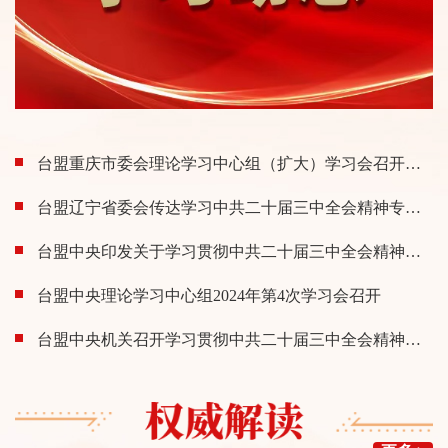
台盟重庆市委会理论学习中心组（扩大）学习会召开传达学习贯彻中共二十届三中全会精神
台盟辽宁省委会传达学习中共二十届三中全会精神专题会在沈阳召开
台盟中央印发关于学习贯彻中共二十届三中全会精神的通知
台盟中央理论学习中心组2024年第4次学习会召开
台盟中央机关召开学习贯彻中共二十届三中全会精神座谈会