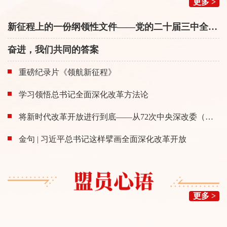
更多 >
新征程上的一份纲领性文件——党的二十届三中全会侧记
奋进，我们共同的答案
重磅纪录片《领航新征程》
学习领悟总书记全面深化改革方法论
将新时代改革开放进行到底——从72次中央深改委（领导小组）会议读懂习近平的改革之道
金句 | 习近平总书记这样擘画全面深化改革开放
更多 >